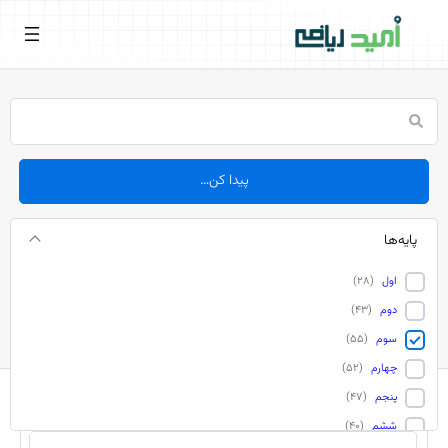
فتن
ه
حتوا
پیدا کن…
پایه‌ها
اول
(
۲۸
)
موضوعات
دوم
(
۴۳
)
سوم
(
۵۵
)
چهارم
(
۵۲
)
پنجم
(
۴۷
)
ششم
(
۴۰
)