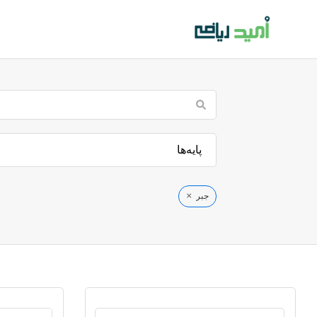
فتن
ه
حتوا
پایه‌ها
×
جبر