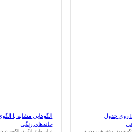
حرکت L روی جدول
الگوهایی مشابه با الگوی
نی
خانه‌های رنگی
دگیری روی نوشتن عبارت جبری
در این طرح یادگیری، الگویی در جد