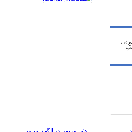
د
هفت‌مربعی در الگوی مربعی