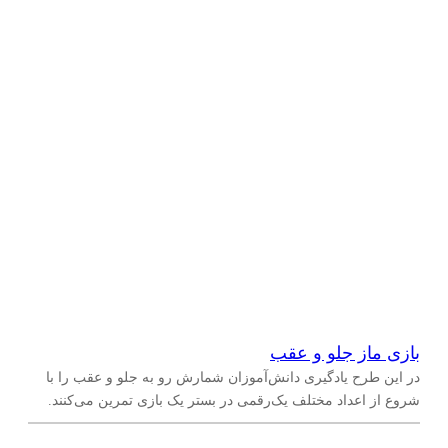
نهم
(
۱۳
)
اندازه‌گیری
(
۱
)
دهم
(
۳
)
یازدهم
(
۲
)
مساحت
(
۱
)
دوازدهم
(
۲
)
هندسه
(
۵
)
خط‌ها و زاویه‌ها
(
۱
)
دایره
(
۳
)
چندضلعی‌‌ها (مثلث‌ها، چهارضلعی‌ها و …)
(
۵
)
بازی ماز جلو و عقب
در این طرح یادگیری دانش‌آموزان شمارش رو به جلو و عقب را با
تبدیلات هندسی
(
۲
)
شروع از اعداد مختلف یک‌رقمی در بستر یک بازی تمرین می‌کنند.
آمار و احتمال
(
۵
)