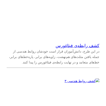
ویژگی‌ها و روابط میان عملیات
(
۱
)
اندازه‌گیری
(
۲
)
مساحت
(
۲
)
کشف رابطه‌ی فیثاغورس
در این طرح، دانش‌آموزان قرار است خودشان روابط هندسی از
هندسه
(
۹
)
جمله یافتن مثلث‌های هم‌نهشت، زاویه‌های برابر، پاره‌خط‌های برابر،
خط‌های متعامد و در نهایت رابطه‌ی فیثاغورس را پیدا کنند.
اثبات‌های هندسی
(
۷
)
چندضلعی‌‌ها (مثلث‌ها، چهارضلعی‌ها و …)
(
۱
)
تبدیلات هندسی
(
۱
)
بردارها
(
۲
)