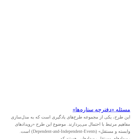
نهم
(
۶
)
جمع و تفریق اعداد طبیعی
(
۱۳
)
دهم
(
۱
)
اعداد طبیعی و ارزش مکانی
(
۳۸
)
جبر
(
۳۲
)
عملیات روی عبارت‌های جبری
(
۳
)
عبارت‌های جبری
(
۴
)
معادله
(
۱
)
الگوها و رابطه‌ها
(
۲۷
)
مسئله «دفترچه ستاره‌ها»
این طرح، یکی از مجموعه طرح‌های یادگیری است که به مدل‌سازی
ویژگی‌ها و روابط میان عملیات
(
۲
)
مفاهیم مرتبط با احتمال می‌پردازند. موضوع این طرح «رویدادهای
وابسته و مستقل» (Dependent-and-Independent-Events) است.
اندازه‌گیری
(
۱۶
)
رویدادهای مستقل رویدادهایی هستند که…