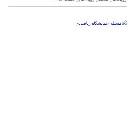
طول و محیط
(
۸
)
مساحت
(
۹
)
پول، جرم، زمان و کمیت‌های دیگر
(
۱
)
هندسه
(
۲۴
)
اثبات‌های هندسی
(
۸
)
خط‌ها و زاویه‌ها
(
۳
)
دایره
(
۳
)
چندضلعی‌‌ها (مثلث‌ها، چهارضلعی‌ها و …)
(
۱۲
)
شکل‌های سه‌بعدی
(
۱
)