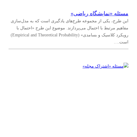
مسئله‌ «نمایشگاه ریاضی»
تبدیلات هندسی
(
۷
)
این طرح، یکی از مجموعه طرح‌های یادگیری است که به مدل‌سازی
مکان‌یابی و مختصات نقطه
(
۱
)
مفاهیم مرتبط با احتمال می‌پردازند. موضوع این طرح «احتمال با
رویکرد کلاسیک و بسامدی» (Empirical and Theoretical Probability)
بردارها
(
۲
)
است.…
مجموعه‌ها و منطق
(
۱
)
منطق
(
۱
)
آمار و احتمال
(
۲۱
)
جمع‌آوری، سازماندهی و نمایش و تحلیل داده‌ها
(
۸
)
احتمال
(
۱۴
)