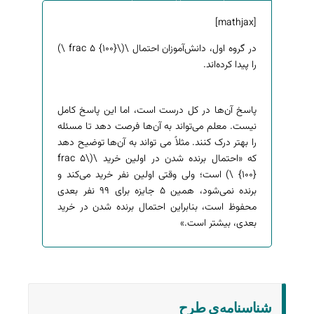
[mathjax]
در گروه اول، دانش‌آموزان احتمال \(\frac ۵ {۱۰۰} \)
را پیدا کرده‌اند.
پاسخ آن‌ها در کل درست است، اما این پاسخ کامل
نیست. معلم می‌تواند به آن‌ها فرصت دهد تا مسئله
را بهتر درک کنند. مثلاً می تواند به آن‌ها توضیح دهد
که «احتمال برنده شدن در اولین خرید \(\frac ۵
{۱۰۰} \) است؛ ولی وقتی اولین نفر خرید می‌کند و
برنده نمی‌شود، همین ۵ جایزه برای ۹۹ نفر بعدی
محفوظ است، بنابراین احتمال برنده شدن در خرید
بعدی، بیشتر است.»
به درد کلاسم می‌خورد (0)
گروه دوم جدول زیر را تشکیل داده‌اند و احتمال برنده
کار گروه سوم خیلی مشابه گروه قبلی است؛ اما آن‌ها
شدن هر خرید را حساب کرده‌اند:
یک توضیح کلی اضافه کرده‌اند و موفق شده‌اند که
مدلی ریاضی بسازند که به موقعیت‌ها و
شناسنامه‌ی طرح