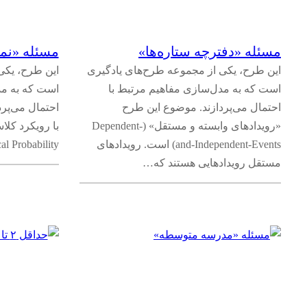
مساحت
(
۲
)
مسئله «دفترچه ستاره‌ها»
مسئله‌ «نم
هندسه
(
۳
)
این طرح، یکی از مجموعه طرح‌های یادگیری
این طرح، یکی
است که به مدل‌سازی مفاهیم مرتبط با
است که به مد
احتمال می‌پردازند. موضوع این طرح
احتمال می‌پر
اثبات‌های هندسی
(
۱
)
«رویدادهای وابسته و مستقل» (Dependent-
and-Independent-Events) است. رویدادهای
etical Probability
چندضلعی‌‌ها (مثلث‌ها، چهارضلعی‌ها و …)
(
۱
)
مستقل رویدادهایی هستند که…
تبدیلات هندسی
(
۱
)
بردارها
(
۲
)
آمار و احتمال
(
۹
)
جمع‌آوری، سازماندهی و نمایش و تحلیل داده‌ها
(
۱
)