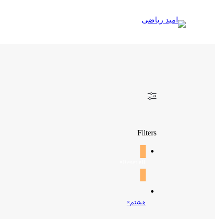
رفتن
به
محتوا
Filters
×
Reset all
هشتم
×