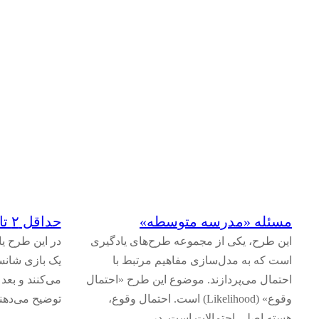
احتمال
(
۹
)
مسئله «مدرسه متوسطه»
حداقل ۲ تا در پرتاب تاس
این طرح، یکی از مجموعه طرح‌های یادگیری
در این طرح یا
است که به مدل‌سازی مفاهیم مرتبط با
یک بازی شانس
احتمال می‌پردازند. موضوع این طرح «احتمال
می‌کنند و بعد 
وقوع» (Likelihood) است. احتمال وقوع،
توضیح می‌دهند
هسته اصلی احتمالات است. در…