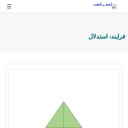
فتن
ه
حتوا
فرایند:
استدلال