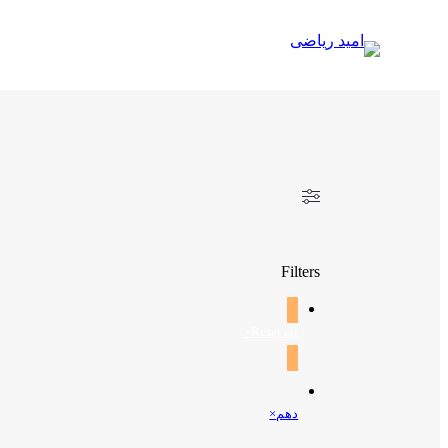
رفتن
به
محتوا
Filters
×
Reset all
دهم
×