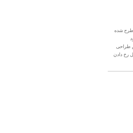
مطرح شده
د
ن طراحی
 رخ دادن
با افتخار، برای استفاده‌ی آموزشی و غیرتجاری