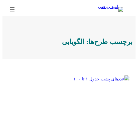
رفتن
به
محتوا
برچسب طرح‌ها:
الگویابی