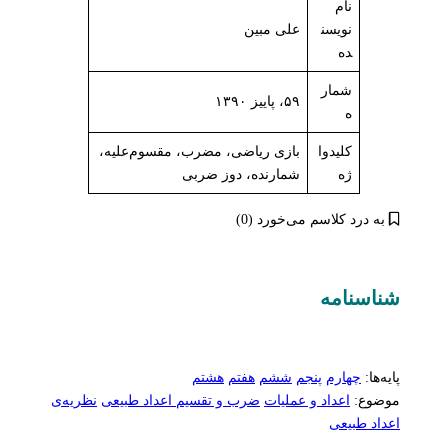
نام
نویسن
علی مبین
ده
شمار
۵۹، پاییز ۱۳۹۰
ه
کلیدوا
بازی ریاضی، مضرب، مقسوم‌علیه،
ژه
شمارنده، دوز ضربی
به درد کلاسم می‌خورد (0)
شناسنامه‌
پایه‌ها:
چهارم
پنجم
ششم
هفتم
هشتم
موضوع:
اعداد و عملیات
ضرب و تقسیم اعداد طبیعی
نظریه‌ی
اعداد طبیعی