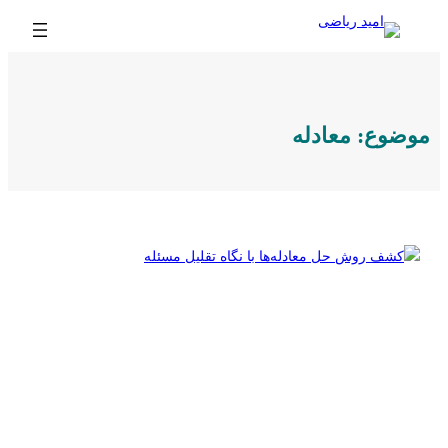
رفتن
به
محتوا
موضوع:
معادله