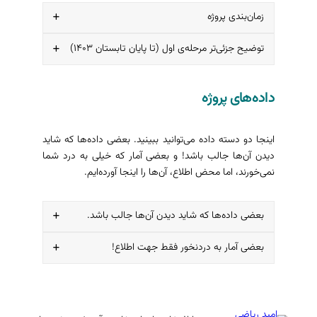
امید ریاضی بارگذاری کنیم.
زمان‌بندی پروژه
توضیح جزئی‌تر مرحله‌ی اول (تا پایان تابستان ۱۴۰۳)
در پایان هر سال انتظار داریم به این خروجی‌ها
برسیم.
برای رسیدن به اهداف سال اول، فعالیت‌هایی که باید
داده‌های پروژه
در هر فصل انجام بدهیم را به تفکیک پروژه و زمانی
که لازم است در هر فصل برای آن‌ها گذاشته شود،
معلوم کرده‌ایم.
اینجا دو دسته داده می‌توانید ببینید. بعضی داده‌ها که شاید
دیدن آن‌ها جالب باشد! و بعضی آمار که خیلی به درد شما
نمی‌خورند، اما محض اطلاع، آن‌ها را اینجا آورده‌ایم.
تالیف کتاب‌های موضوعی
بعضی داده‌ها که شاید دیدن آن‌ها جالب باشد.
بعضی آمار به ‌دردنخور فقط جهت اطلاع!
میزان پیشرفت پروژه‌ها
تعداد جلساتی که برای هم‌فکری در مورد ایده‌ی پروژه
در این نمودار، زمان پیش‌بینی شده برای انجام
با دیگران برگزار کرده‌ایم: ۲۷ جلسه