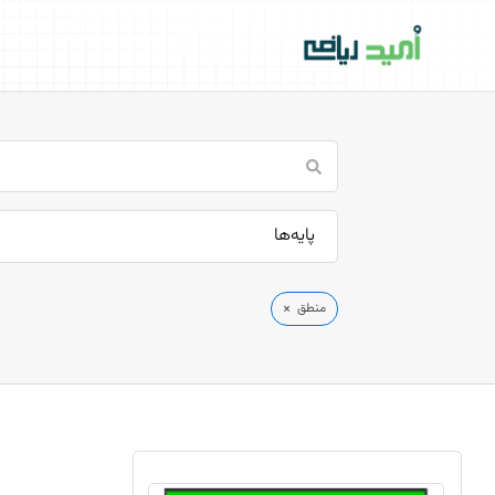
فتن
ه
حتوا
پایه‌ها
×
منطق