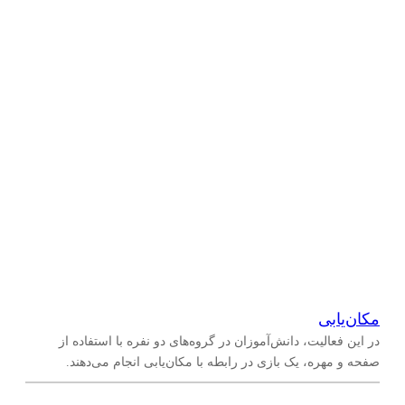
جمع و تفریق اعداد طبیعی
(
۱۳
)
اعداد طبیعی و ارزش مکانی
(
۳۸
)
جبر
(
۳۲
)
عملیات روی عبارت‌های جبری
(
۳
)
عبارت‌های جبری
(
۴
)
معادله
(
۱
)
الگوها و رابطه‌ها
(
۲۷
)
مکان‌یابی
در این فعالیت، دانش‌آموزان در گروه‌های دو نفره با استفاده از
ویژگی‌ها و روابط میان عملیات
(
۲
)
صفحه و مهره، یک بازی در رابطه با مکان‌یابی انجام می‌دهند.
اندازه‌گیری
(
۱۶
)