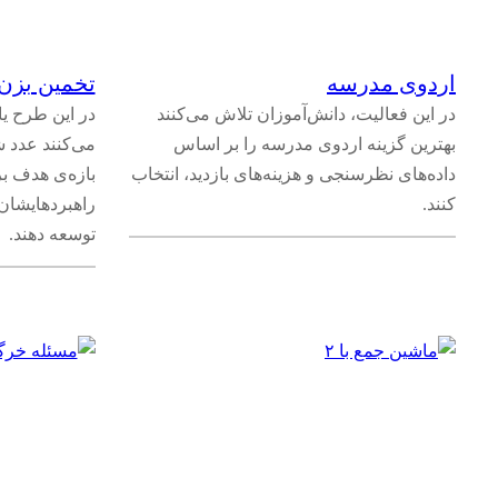
الگوها و رابطه‌ها
(
۲۷
)
اردوی مدرسه
تخمین بزن
ویژگی‌ها و روابط میان عملیات
(
۲
)
در این فعالیت، دانش‌آموزان تلاش می‌کنند
در این طرح ی
بهترین گزینه اردوی مدرسه را بر اساس
می‌کنند عدد ش
اندازه‌گیری
(
۱۶
)
داده‌های نظرسنجی و هزینه‌های بازدید، انتخاب
بازه‌ی هدف بر
کنند.
راهبردهایشان
توسعه دهند.
طول و محیط
(
۸
)
مساحت
(
۹
)
پول، جرم، زمان و کمیت‌های دیگر
(
۱
)
هندسه
(
۲۴
)
اثبات‌های هندسی
(
۸
)