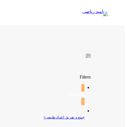
رفتن
به
محتوا
Filters
×
Reset all
جمع و تفریق اعداد طبیعی
×