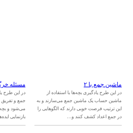
خط‌ها و زاویه‌ها
(
۳
)
دایره
(
۳
)
چندضلعی‌‌ها (مثلث‌ها، چهارضلعی‌ها و …)
(
۱۲
)
شکل‌های سه‌بعدی
(
۱
)
تبدیلات هندسی
(
۷
)
مکان‌یابی و مختصات نقطه
(
۱
)
ماشین جمع با ۲
مسئله خرگو
در این طرح یادگیری بچه‌ها با استفاده از
در این طرح یا
بردارها
(
۲
)
ماشین حساب یک ماشین جمع می‌سازند و به
جمع و تفریق 
این ترتیب فرصت خوبی دارند که الگوهایی را
می‌شود و بچه‌
مجموعه‌ها و منطق
(
۱
)
در جمع اعداد کشف کنند و…
بازنمایی ایده‌