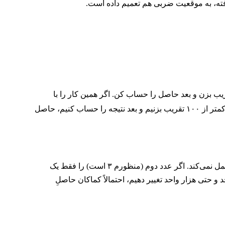
فته، به موقعیت ضربی هم تعمیم داده است.
قریب بزن و بعد حاصل را حساب کن. اگر همین کار را با
است؛ اما اگر در موقعیت ضربی، هر دو عدد را با دقت کمتر از ۱۰۰ تقریب بزنیم و بعد نتیجه را حساب کنیم، حاصل
عجیب هم نیست. وقتی با ضربی مثلِ ۳×۱۲۳۴۵۶ روبه‌رو هستیم،‌ کم و زیاد کردنِ عدد اول و کم و زیاد کردنِ عدد دوم مشابه هم عمل نمی‌کند. اگر عدد دوم (منظورم ۳ است) را فقط یک
ول (منظور ۱۲۳۴۵۶ است) را یک واحد، ده واحد، صد واحد و حتی هزار واحد تغییر دهیم، احتمالاً کماکان حاصلِ